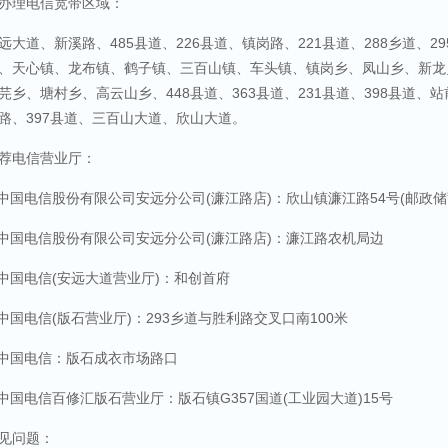
办理电信宽带区域：
远大道、新溪路、485县道、226县道、镇岗路、221县道、288乡道、2
、天心镇、龙布镇、鹤子镇、三百山镇、车头镇、镇岗乡、凤山乡、新龙
芫乡、塘村乡、高云山乡、448县道、363县道、231县道、398县道、站
路、397县道、三百山大道、欣山大道。
荐电信营业厅：
.中国电信股份有限公司安远分公司(濂江路店)：欣山镇濂江路54号(邮政储
.中国电信股份有限公司安远分公司(濂江路店)：濂江路农机局边
.中国电信(安远大道营业厅)：和创首府
.中国电信(版石营业厅)：293乡道与胜利路交叉口南100米
.中国电信：版石成衣市场路口
.中国电信百修汇版石营业厅：版石镇G357国道(工业园大道)15号
见问题：