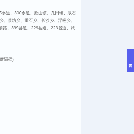
95乡道、300乡道、欣山镇、孔田镇、版石
乡、蔡坊乡、重石乡、长沙乡、浮槎乡、
前路、399县道、229县道、223省道、城
蓄隔壁)