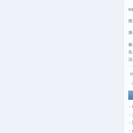
q
推
厚
春
先
治