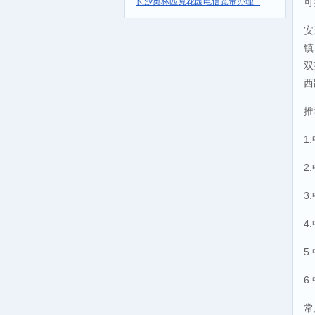
长沙奥林匹克花园电信宽带办理...
可
安
镇
双
西
推
1
2
3
4
5
6
常