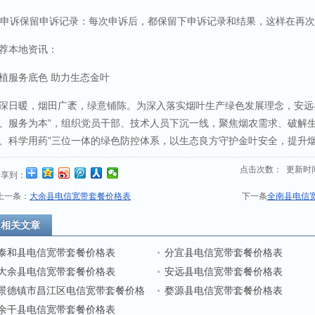
q申诉保留申诉记录：每次申诉后，都保留下申诉记录和结果，这样在再
荐本地资讯：
植服务底色 助力生态金叶
深日暖，烟田广袤，绿意铺陈。为深入落实烟叶生产绿色发展理念，安远
、服务为本”，组织党员干部、技术人员下沉一线，聚焦烟农需求、破解生
、科学用药”三位一体的绿色防控体系，以生态良方守护金叶安全，提升
点击次数：
更新时间：2
分享到：
上一条：
大余县电信宽带套餐价格表
下一条
全南县电信
相关文章
泰和县电信宽带套餐价格表
分宜县电信宽带套餐价格表
大余县电信宽带套餐价格表
安远县电信宽带套餐价格表
景德镇市昌江区电信宽带套餐价格
婺源县电信宽带套餐价格表
表
余干县电信宽带套餐价格表