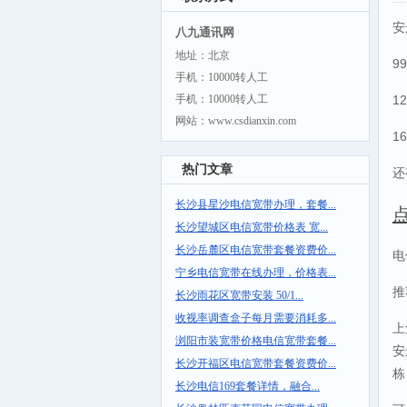
安
八九通讯网
地址：北京
9
手机：10000转人工
手机：10000转人工
1
网站：www.csdianxin.com
1
热门文章
还
长沙县星沙电信宽带办理，套餐...
长沙望城区电信宽带价格表 宽...
长沙岳麓区电信宽带套餐资费价...
电
宁乡电信宽带在线办理，价格表...
推
长沙雨花区宽带安装 50/1...
收视率调查盒子每月需要消耗多...
上
浏阳市装宽带价格电信宽带套餐...
安
长沙开福区电信宽带套餐资费价...
栋
长沙电信169套餐详情，融合...